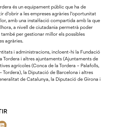
Tordera és un equipament públic que ha de
rtir d’obrir a les empreses agràries l’oportunitat
valor, amb una instal·lació compartida amb la que
 Alhora, a nivell de ciutadania permetrà poder
 també per gestionar millor els possibles
s agràries.
ntitats i administracions, incloent-hi la Fundació
xa Tordera i altres ajuntaments (Ajuntaments de
ives agrícoles (Conca de la Tordera – Palafolls,
 Tordera), la Diputació de Barcelona i altres
neralitat de Catalunya, la Diputació de Girona i
IR