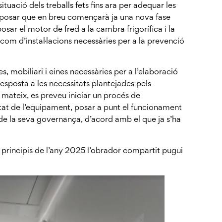
ituació dels treballs fets fins ara per adequar les
 exposar que en breu començarà ja una nova fase
sar el motor de fred a la cambra frigorífica i la
í com d’instal·lacions necessàries per a la prevenció
 mobiliari i eines necessàries per a l’elaboració
resposta a les necessitats plantejades pels
ixí mateix, es preveu iniciar un procés de
itat de l’equipament, posar a punt el funcionament
ó de la seva governança, d’acord amb el que ja s’ha
principis de l’any 2025 l’obrador compartit pugui