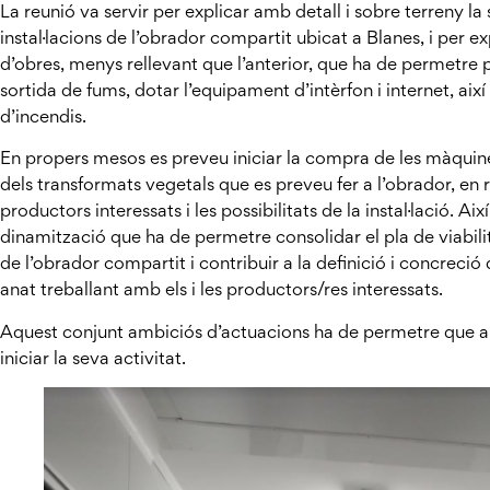
La reunió va servir per explicar amb detall i sobre terreny la s
instal·lacions de l’obrador compartit ubicat a Blanes, i per
d’obres, menys rellevant que l’anterior, que ha de permetre po
sortida de fums, dotar l’equipament d’intèrfon i internet, aix
d’incendis.
En propers mesos es preveu iniciar la compra de les màquines,
dels transformats vegetals que es preveu fer a l’obrador, en 
productors interessats i les possibilitats de la instal·lació. A
dinamització que ha de permetre consolidar el pla de viabil
de l’obrador compartit i contribuir a la definició i concreci
anat treballant amb els i les productors/res interessats.
Aquest conjunt ambiciós d’actuacions ha de permetre que a 
iniciar la seva activitat.