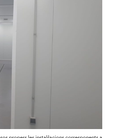
sos propers les instal·lacions corresponents a