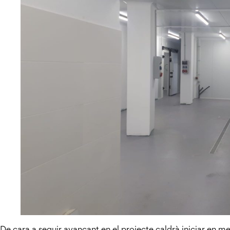
De cara a seguir avançant en el projecte caldrà iniciar en me