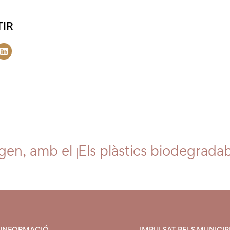
IR
igen, amb el producte de la Baixa To
Els plàstics biodegradab
INFORMACIÓ
IMPULSAT PELS MUNICIPI