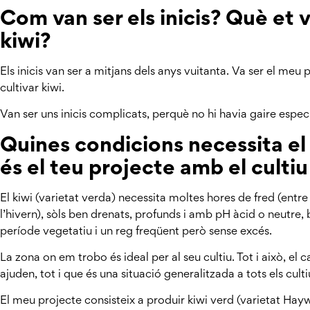
Com van ser els inicis? Què et v
kiwi?
Els inicis van ser a mitjans dels anys vuitanta. Va ser el meu
cultivar kiwi.
Van ser uns inicis complicats, perquè no hi havia gaire especi
Quines condicions necessita el 
és el teu projecte amb el cultiu
El kiwi (varietat verda) necessita moltes hores de fred (entr
l’hivern), sòls ben drenats, profunds i amb pH àcid o neutre, 
període vegetatiu i un reg freqüent però sense excés.
La zona on em trobo és ideal per al seu cultiu. Tot i això, el 
ajuden, tot i que és una situació generalitzada a tots els culti
El meu projecte consisteix a produir kiwi verd (varietat Hay