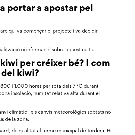
a portar a apostar pel
 pare qui va començar el projecte i va decidir
alització ni informació sobre aquest cultiu.
kiwi per créixer bé? I com
 del kiwi?
e 800 i 1.000 hores per sota dels 7 °C durant
bona insolació, humitat relativa alta durant el
canvi climàtic i els canvis meteorològics sobtats no
us de la zona.
ward) de qualitat al terme municipal de Tordera. Hi