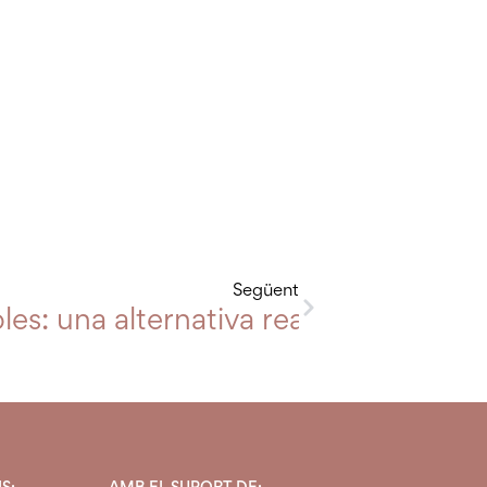
Següent
rdera
les: una alternativa real a l’horta d
S:
AMB EL SUPORT DE: