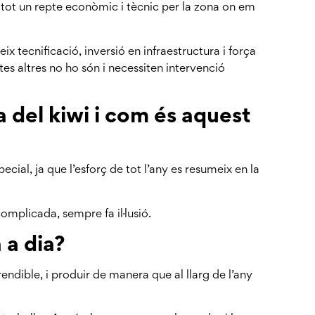
 tot un repte econòmic i tècnic per la zona on em
ix tecnificació, inversió en infraestructura i força
es altres no ho són i necessiten intervenció
 del kiwi i com és aquest
cial, ja que l’esforç de tot l’any es resumeix en la
complicada, sempre fa il·lusió.
 a dia?
rendible, i produir de manera que al llarg de l’any