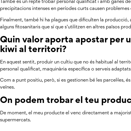
També és un repte trobar personal qualificat i amb ganes de 
precipitacions intenses en períodes curts causen probleme
Finalment, també hi ha plagues que dificulten la producció, 
alguns fitosanitaris que sí que s’utilitzen en altres països pro
Quin valor aporta apostar per u
kiwi al territori?
En aquest sentit, produir un cultiu que no és habitual al terr
personal qualificat, maquinària específica o serveis adaptats
Com a punt positiu, però, si es gestionen bé les parcel·les, é
veïnes.
On podem trobar el teu produ
De moment, el meu producte el venc directament a majorista
supermercats.