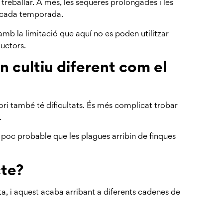
treballar. A més, les sequeres prolongades i les
s cada temporada.
amb la limitació que aquí no es poden utilitzar
ductors.
n cultiu diferent com el
itori també té dificultats. És més complicat trobar
.
s poc probable que les plagues arribin de finques
cte?
, i aquest acaba arribant a diferents cadenes de