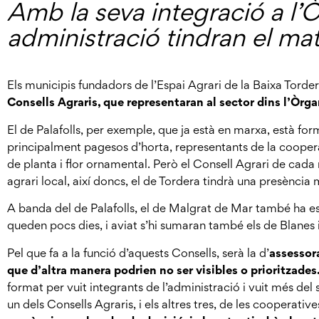
Amb la seva integració a l’Ò
administració tindran el ma
Els municipis fundadors de l’Espai Agrari de la Baixa Torde
Consells Agraris, que representaran al sector dins l’Òrg
El de Palafolls, per exemple, que ja està en marxa, està form
principalment pagesos d’horta, representants de la coopera
de planta i flor ornamental. Però el Consell Agrari de cada
agrari local, així doncs, el de Tordera tindrà una presènci
A banda del de Palafolls, el de Malgrat de Mar també ha esta
queden pocs dies, i aviat s’hi sumaran també els de Blanes 
Pel que fa a la funció d’aquests Consells, serà la d’
assessora
que d’altra manera podrien no ser visibles o prioritzades
format per vuit integrants de l’administració i vuit més del
un dels Consells Agraris, i els altres tres, de les cooperative