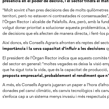
presència en el poder de decisió, i el sector tindrà el ma
“Molt sovint s’han pres decisions des de molts quilòmetres a
territori, però no estaven ni contrastades ni consensuades
l’Òrgan Rector i alcalde de Palafolls. Ara, però, amb la fund
volgut donar prioritat a solucionar aquesta problemàtica, i
de decisions que els afecten de manera directa, i fent-los pa
Així doncs, els Consells Agraris afronten els reptes del sect
importància i la seva capacitat d’influir a les decisions
q
El president de l’Òrgan Rector indica que aquests comitès
del sector en general: “moltes vegades es deixa la visió em
que ha sigut tota la vida, que és la capacitat de producció
proposta empresarial, probablement el rendiment que n’
A més, els Consells Agraris jugaran un paper a l’hora d’a
donades pel canvi climàtic, els canvis tecnològics i els can
s’enfoca cap a un sistema menys invasiu i més respectuós 