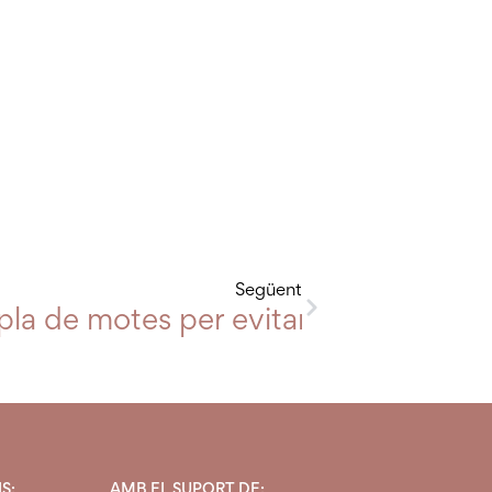
Següent
la de motes per evitar afectacions c
S:
AMB EL SUPORT DE: