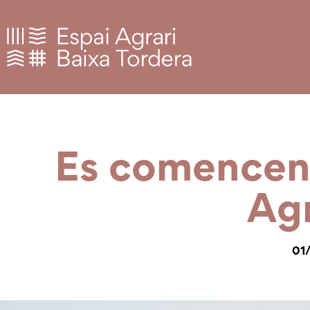
Es comencen a
Agr
01