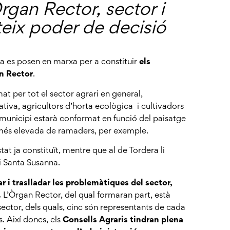
rgan Rector, sector i
teix poder de decisió
ra es posen en marxa per a constituir
els
an Rector
.
at per tot el sector agrari en general,
tiva, agricultors d’horta ecològica i cultivadors
 municipi estarà conformat en funció del paisatge
a més elevada de ramaders, per exemple.
t ja constituït, mentre que al de Tordera li
i Santa Susanna.
r i traslladar les problemàtiques del sector,
.
L’Òrgan Rector, del qual formaran part, està
 sector, dels quals, cinc són representants de cada
s. Així doncs, els
Consells Agraris tindran plena