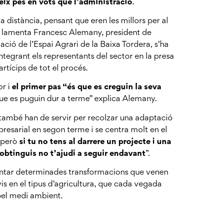
teix pes en vots que l’administració
.
 distància, pensant que eren les millors per al
”, lamenta Francesc Alemany, president de
ació de l’Espai Agrari de la Baixa Tordera, s’ha
ntegrant els representants del sector en la presa
rtícips de tot el procés.
or i
el primer pas “és que es creguin la seva
ue es puguin dur a terme” explica Alemany.
 també han de servir per recolzar una adaptació
presarial en segon terme i se centra molt en el
, però
si tu no tens al darrere un projecte i una
obtinguis no t’ajudi a seguir endavant
”.
frontar determinades transformacions que venen
vis en el tipus d’agricultura, que cada vegada
pel medi ambient.