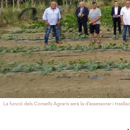
La funció dels Consells Agraris serà la d’assessorar i trasl