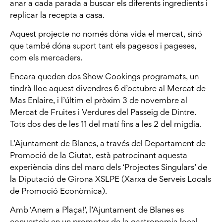
anar a cada parada a buscar els diferents ingredients i
replicar la recepta a casa.
Aquest projecte no només dóna vida el mercat, sinó
que també dóna suport tant els pagesos i pageses,
com els mercaders.
Encara queden dos Show Cookings programats, un
tindrà lloc aquest divendres 6 d’octubre al Mercat de
Mas Enlaire, i l’últim el pròxim 3 de novembre al
Mercat de Fruites i Verdures del Passeig de Dintre.
Tots dos des de les 11 del matí fins a les 2 del migdia.
L’Ajuntament de Blanes, a través del Departament de
Promoció de la Ciutat, està patrocinant aquesta
experiència dins del marc dels ‘Projectes Singulars’ de
la Diputació de Girona XSLPE (Xarxa de Serveis Locals
de Promoció Econòmica).
Amb ‘Anem a Plaça!’, l’Ajuntament de Blanes es
converteix en un promotor de la gastronomia local,