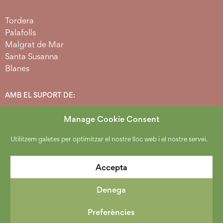
Tordera
Palafolls
Malgrat de Mar
Santa Susanna
Blanes
AMB EL SUPORT DE:
Manage Cookie Consent
Utilitzem galetes per optimitzar el nostre lloc web i el nostre servei.
Accepta
Denega
2026 Copyright Espai Agrari Baixa Tordera.
Política de protecció de dades
.
Avís Legal
.
Cookies
.
Preferències