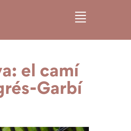
va: el camí
grés-Garbí