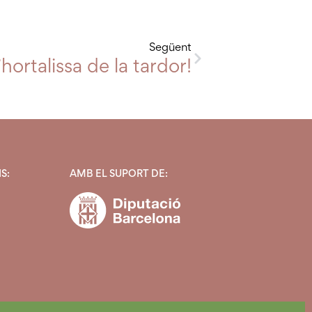
Següent
, Ramaderia, Pesca i Alimentació (D
hortalissa de la tardor!
S:
AMB EL SUPORT DE: