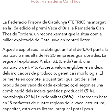
Foto: Ramaderia Can Thos
La Federació Frisona de Catalunya (FEFRIC) ha atorgat
en la 16a edició el premi Vaca d’Or a la Ramaderia Can
Thos de Tordera, un reconeixement que la situa com a
millor explotació de Catalunya en control lleter.
Aquesta explotació ha obtingut un total de 1.764 punts, la
puntuació més alta de les 20 empreses guardonades. La
segueix l’explotació Anibal S.L (Lleida) amb una
puntuació de 1.745. Aquests valors engloben els índexs
dels indicadors de producció, genètica i morfologia. El
primer té en compte la quantitat i qualitat de la llet
produïda per vaca de cada explotació; el segon és una
combinació dels índexs genètics: producció (51%),
morfologia (23%) i funcionalitat (26%); i el tercer es basa
en 16 caràcters de quatre regions de la vaca: estructura,
capacitat, estructura lletera, braguer i pots i peus.