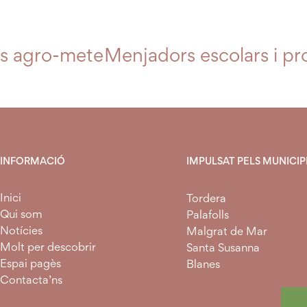
tes agro-meteorològiques per a la pag
Menjadors escolars i pro
INFORMACIÓ
IMPULSAT PELS MUNICIPI
Inici
Tordera
Qui som
Palafolls
Notícies
Malgrat de Mar
Molt per descobrir
Santa Susanna
Espai pagès
Blanes
Contacta’ns