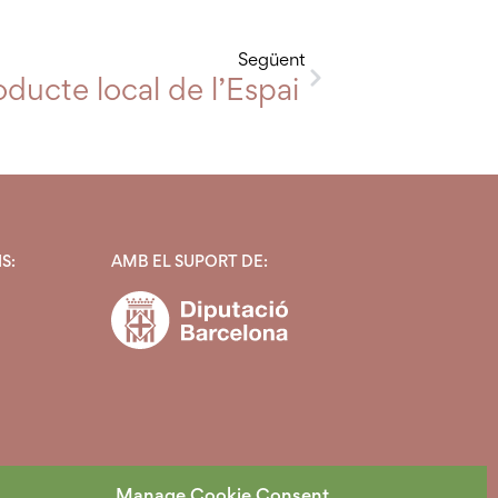
Següent
esia de l’Espai Agrari de la Baixa Tor
ducte local de l’Espai Agrari de la B
S:
AMB EL SUPORT DE:
Manage Cookie Consent