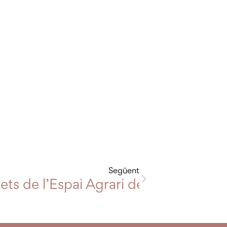
Següent
Espai Agrari – El projecte d’en Mique
ts de l’Espai Agrari de la Baixa Tord