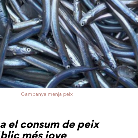
Campanya menja peix
ca el consum de peix
públic més jove