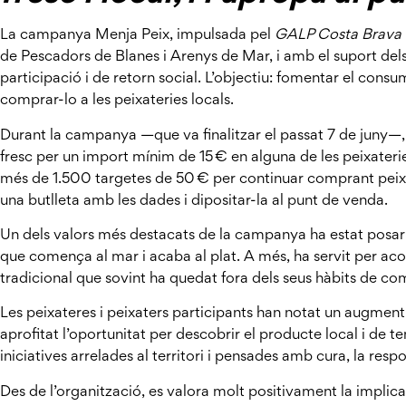
La campanya Menja Peix, impulsada pel
GALP Costa Brava
de Pescadors de Blanes i Arenys de Mar, i amb el suport dels
participació i de retorn social. L’objectiu: fomentar el consu
comprar-lo a les peixateries locals.
Durant la campanya —que va finalitzar el passat 7 de juny—
fresc per un import mínim de 15 € en alguna de les peixateri
més de 1.500 targetes de 50 € per continuar comprant peix d
una butlleta amb les dades i dipositar-la al punt de venda.
Un dels valors més destacats de la campanya ha estat posar en
que comença al mar i acaba al plat. A més, ha servit per acos
tradicional que sovint ha quedat fora dels seus hàbits de co
Les peixateres i peixaters participants han notat un augment
aprofitat l’oportunitat per descobrir el producte local i de
iniciatives arrelades al territori i pensades amb cura, la res
Des de l’organització, es valora molt positivament la implica