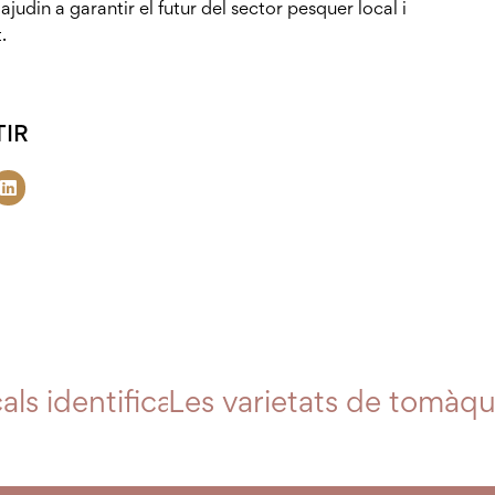
ajudin a garantir el futur del sector pesquer local i
.
IR
s identificats amb el distintiu de l’
Les varietats de tomàque