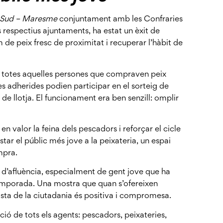
 Sud – Maresme
conjuntament amb les Confraries
 respectius ajuntaments, ha estat un èxit de
m de peix fresc de proximitat i recuperar l’hàbit de
, totes aquelles persones que compraven peix
es adherides podien participar en el sorteig de
e llotja. El funcionament era ben senzill: omplir
 valor la feina dels pescadors i reforçar el cicle
tar el públic més jove a la peixateria, un espai
mpra.
 d’afluència, especialment de gent jove que ha
 temporada. Una mostra que quan s’ofereixen
posta de la ciutadania és positiva i compromesa.
ció de tots els agents: pescadors, peixateries,