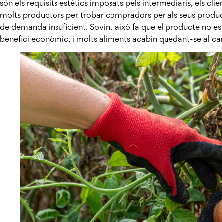
són els requisits estètics imposats pels intermediaris, els clie
molts productors per trobar compradors per als seus product
de demanda insuficient. Sovint això fa que el producte no es c
benefici econòmic, i molts aliments acabin quedant-se al c