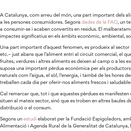
A Catalunya, com arreu del món, una part important dels al
a les persones consumidores. Segons
dades de la FAO
, un t
a consumir-se i acaben convertits en residus. El malbarata
impactes significatius en els àmbits econòmic, ambiental, soci
Una part important d’aquest fenomen, es produeix al sector p
etc.– just abans que l’aliment entri al circuit comercial, el 
fruites, verdures i altres aliments es deixen al camp o a les 
suposa una important pèrdua econòmica per als productors,
naturals com l’aigua, el sòl, l’energia, i també de les hores
treballen cada dia per oferir-nos aliments frescos i saludable
Cal remarcar que, tot i que aquestes pèrdues es manifesten e
situen al mateix sector, sinó que es troben en altres baules 
distribució o el consum.
Segons un
estudi
elaborat per la Fundació Espigoladors, am
Alimentació i Agenda Rural de la Generalitat de Catalunya, l