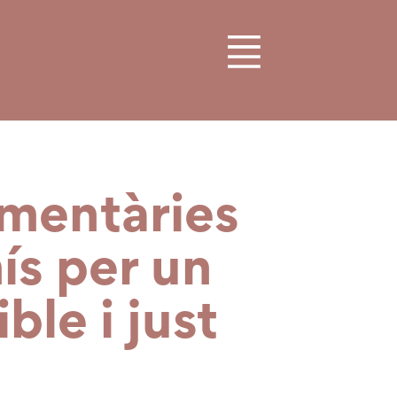
limentàries
ís per un
ble i just