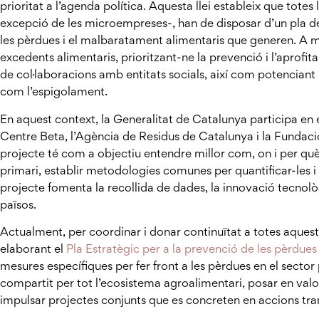
prioritat a l’agenda política. Aquesta llei estableix que tote
excepció de les microempreses-, han de disposar d’un pla de
les pèrdues i el malbaratament alimentaris que generen. A m
excedents alimentaris, prioritzant-ne la prevenció i l’apro
de col·laboracions amb entitats socials, així com potenciant 
com l’espigolament.
En aquest context, la Generalitat de Catalunya participa en
Centre Beta, l’Agència de Residus de Catalunya i la Fundació
projecte té com a objectiu entendre millor com, on i per què
primari, establir metodologies comunes per quantificar-les i 
projecte fomenta la recollida de dades, la innovació tecnològ
països.
Actualment, per coordinar i donar continuïtat a totes aqueste
elaborant el
Pla Estratègic per a la prevenció de les pèrdues
mesures específiques per fer front a les pèrdues en el sector 
compartit per tot l’ecosistema agroalimentari, posar en valor 
impulsar projectes conjunts que es concreten en accions tr