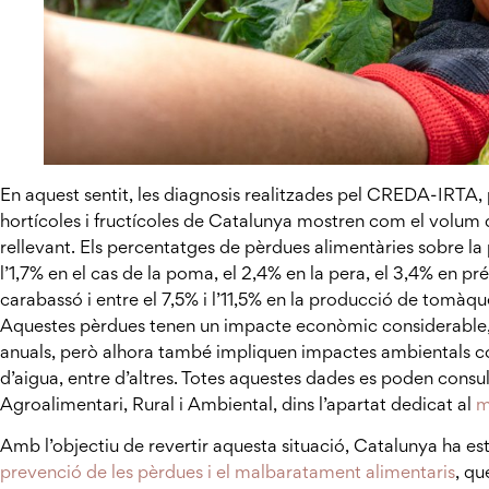
En aquest sentit, les diagnosis realitzades pel CREDA-IRTA,
hortícoles i fructícoles de Catalunya mostren com el volum 
rellevant. Els percentatges de pèrdues alimentàries sobre la 
l’1,7% en el cas de la poma, el 2,4% en la pera, el 3,4% en prés
carabassó i entre el 7,5% i l’11,5% en la producció de tomàqu
Aquestes pèrdues tenen un impacte econòmic considerable, q
anuals, però alhora també impliquen impactes ambientals co
d’aigua, entre d’altres. Totes aquestes dades es poden consu
Agroalimentari, Rural i Ambiental, dins l’apartat dedicat al
m
Amb l’objectiu de revertir aquesta situació, Catalunya ha es
prevenció de les pèrdues i el malbaratament alimentaris
, qu