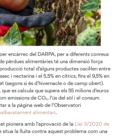
 per encàrrec del DARPA, per a diferents conreus
de pèrdues alimentàries té una dimensió força
producció total d’alguns productes oscil·len entre
sec i nectarina i el 5,5% en cítrics, fins el 9,5% en
et (segons si és d’hivernacle o de camp obert).
ue es calcula que supera els 55 milions d’euros
m emissions de CO₂, l’ús del sòl i el consum
ltar a la pàgina web de l’Observatori
albaratament alimentari
.
tat pionera amb l’aprovació de la
Llei 3/2020 de
e situa la lluita contra aquest problema com una