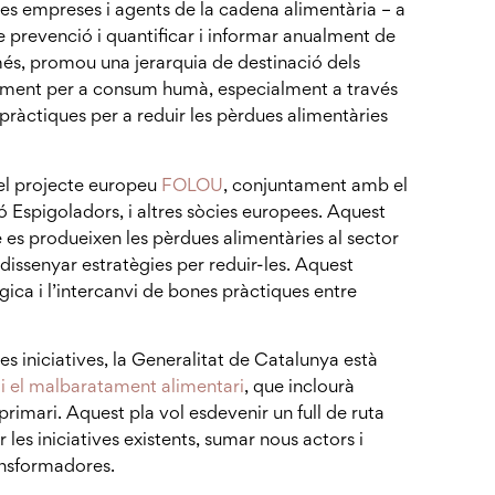
s les empreses i agents de la cadena alimentària – a
 prevenció i quantificar i informar anualment de
és, promou una jerarquia de destinació dels
fitament per a consum humà, especialment a través
pràctiques per a reduir les pèrdues alimentàries
 el projecte europeu
FOLOU
, conjuntament amb el
 Espigoladors, i altres sòcies europees. Aquest
 es produeixen les pèrdues alimentàries al sector
dissenyar estratègies per reduir-les. Aquest
ica i l’intercanvi de bones pràctiques entre
s iniciatives, la Generalitat de Catalunya està
 i el malbaratament alimentari
, que inclourà
primari. Aquest pla vol esdevenir un full de ruta
les iniciatives existents, sumar nous actors i
ansformadores.