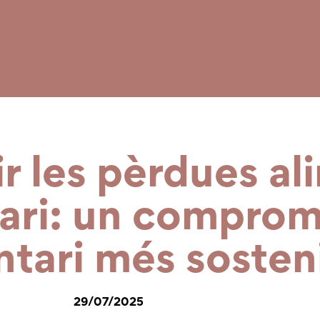
ir les pèrdues a
mari: un comprom
tari més sosteni
29/07/2025