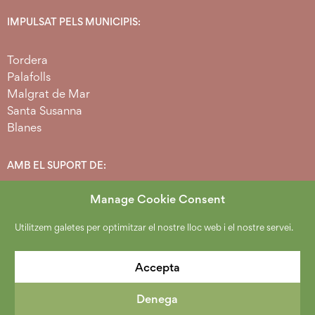
IMPULSAT PELS MUNICIPIS:
Tordera
Palafolls
Malgrat de Mar
Santa Susanna
Blanes
AMB EL SUPORT DE:
Manage Cookie Consent
Utilitzem galetes per optimitzar el nostre lloc web i el nostre servei.
Accepta
Denega
2026 Copyright Espai Agrari Baixa Tordera.
Política de protecció de dades
.