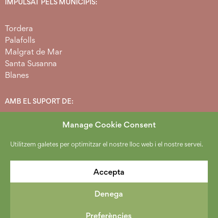
IMPULSAT PELS MUNICIPIS:
Tordera
Palafolls
Malgrat de Mar
Santa Susanna
Blanes
AMB EL SUPORT DE:
Manage Cookie Consent
Utilitzem galetes per optimitzar el nostre lloc web i el nostre servei.
Accepta
Denega
2026 Copyright Espai Agrari Baixa Tordera.
Política de protecció de dades
.
Avís Legal
.
Cookies
.
Preferències