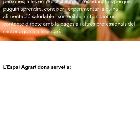
persones, a les empreses i als centres educatius perquè
puguin aprendre, conèixer i experimentar la cuina i
alimentació saludable i sostenible, mitjançant un
contacte directe amb la pagesia i altres professionals del
sector agrari i alimentari.
L’Espai Agrari dona servei a: