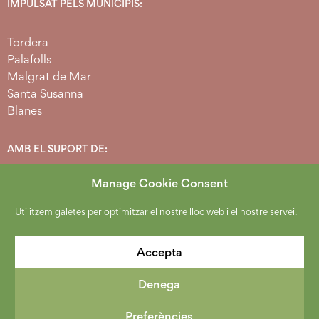
IMPULSAT PELS MUNICIPIS:
Tordera
Palafolls
Malgrat de Mar
Santa Susanna
Blanes
AMB EL SUPORT DE:
Manage Cookie Consent
Utilitzem galetes per optimitzar el nostre lloc web i el nostre servei.
Accepta
Denega
2026 Copyright Espai Agrari Baixa Tordera.
Política de protecció de dades
.
Avís Legal
.
Cookies
.
Preferències