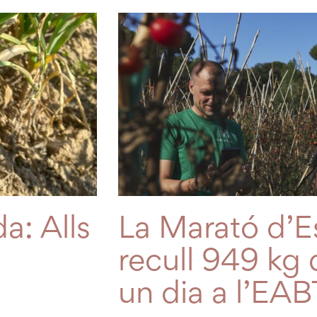
a: Alls
La Marató d’E
recull 949 kg 
un dia a l’EAB