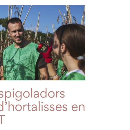
spigoladors
d’hortalisses en
T