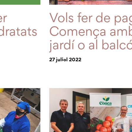
er
Vols fer de pa
dratats
Comença amb e
jardí o al balcó
27 juliol 2022