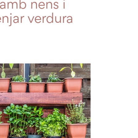
r amb nens i
njar verdura