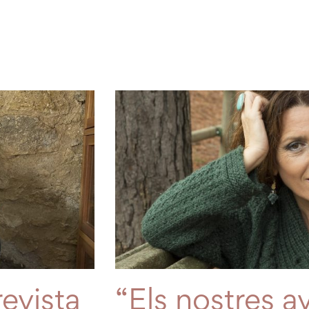
evista
“Els nostres a