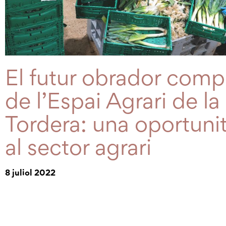
El futur obrador compa
de l’Espai Agrari de la
Tordera: una oportunit
al sector agrari
8 juliol 2022