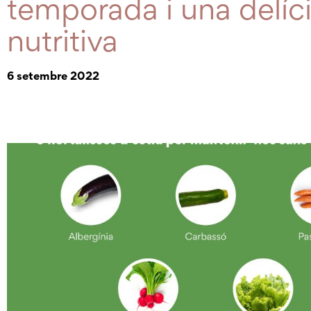
temporada i una delíc
nutritiva
6 setembre 2022