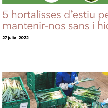
5 hortalisses d’estiu p
mantenir-nos sans i hi
27 juliol 2022