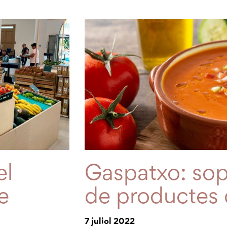
el
Gaspatxo: sop
e
de productes
7 juliol 2022