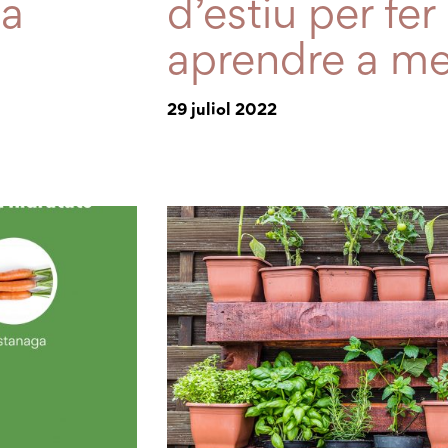
ia
d’estiu per fe
aprendre a me
29 juliol 2022