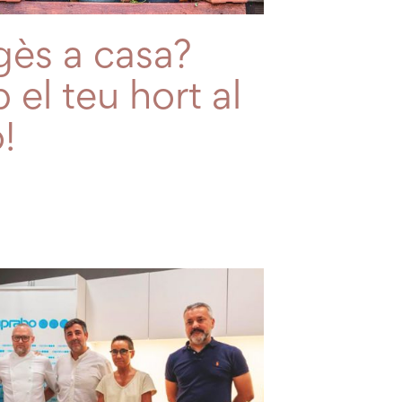
gès a casa?
l teu hort al
!