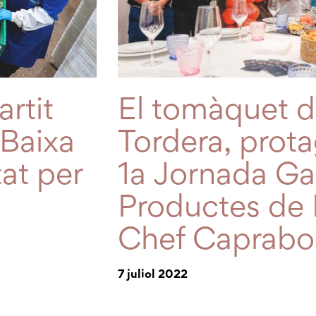
rtit
El tomàquet d
 Baixa
Tordera, prota
at per
1a Jornada G
Productes de 
Chef Caprabo
7 juliol 2022