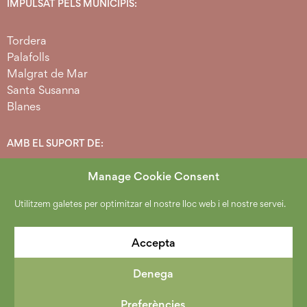
IMPULSAT PELS MUNICIPIS:
Tordera
Palafolls
Malgrat de Mar
Santa Susanna
Blanes
AMB EL SUPORT DE:
Manage Cookie Consent
Utilitzem galetes per optimitzar el nostre lloc web i el nostre servei.
Accepta
Denega
2026 Copyright Espai Agrari Baixa Tordera.
Política de protecció de dades
.
Avís Legal
.
Cookies
.
Preferències