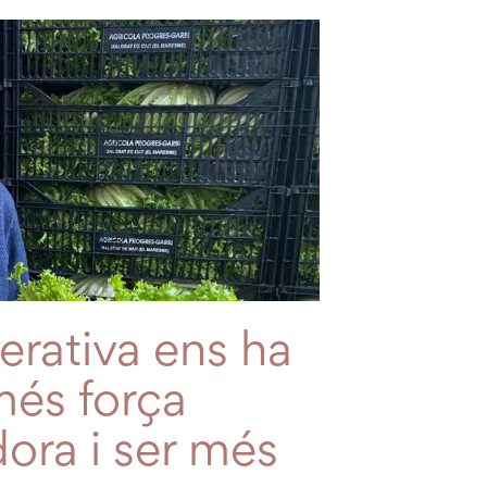
erativa ens ha
més força
ora i ser més