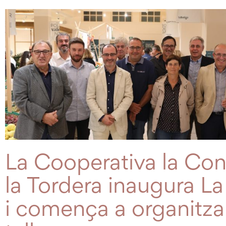
La Cooperativa la Co
la Tordera inaugura La
i comença a organitza