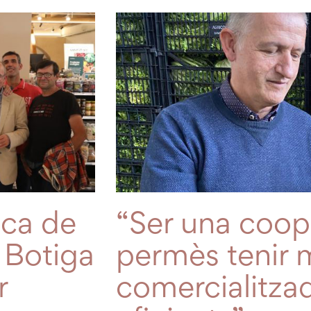
nca de
“Ser una coop
 Botiga
permès tenir 
r
comercialitzad