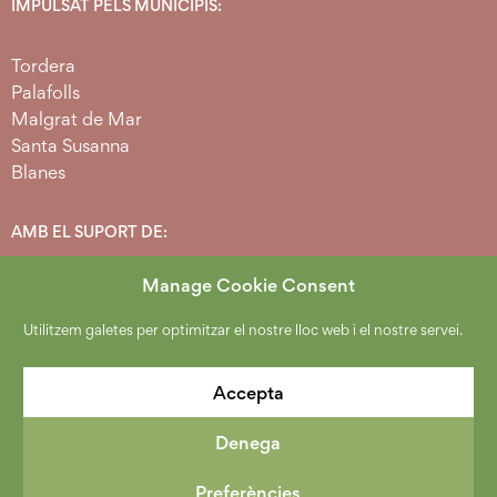
IMPULSAT PELS MUNICIPIS:
Tordera
Palafolls
Malgrat de Mar
Santa Susanna
Blanes
AMB EL SUPORT DE:
Manage Cookie Consent
Utilitzem galetes per optimitzar el nostre lloc web i el nostre servei.
Accepta
Denega
2026 Copyright Espai Agrari Baixa Tordera.
Política de protecció de dades
.
Avís Legal
.
Cookies
.
Preferències