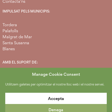
Contacta’ns
IMPULSAT PELS MUNICIPIS:
Tordera
Palafolls
Malgrat de Mar
Santa Susanna
Blanes
AMB EL SUPORT DE:
Manage Cookie Consent
Utilitzem galetes per optimitzar el nostre lloc web i el nostre servei.
Accepta
Denega
2026 Copyright Espai Agrari Baixa Tordera.
Política de protecció de dades
.