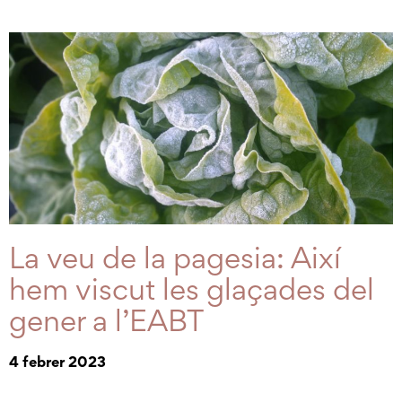
La veu de la pagesia: Així
hem viscut les glaçades del
gener a l’EABT
4 febrer 2023