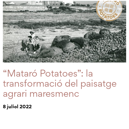
“Mataró Potatoes”: la
transformació del paisatge
agrari maresmenc
8 juliol 2022