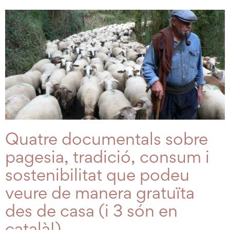
Quatre documentals sobre
pagesia, tradició, consum i
sostenibilitat que podeu
veure de manera gratuïta
des de casa (i 3 són en
català!)