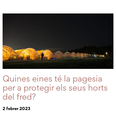
Quines eines té la pagesia
per a protegir els seus horts
del fred?
2 febrer 2023