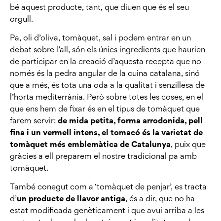
bé aquest producte, tant, que diuen que és el seu
orgull.
Pa, oli d’oliva, tomàquet, sal i podem entrar en un
debat sobre l’all, són els únics ingredients que haurien
de participar en la creació d’aquesta recepta que no
només és la pedra angular de la cuina catalana, sinó
que a més, és tota una oda a la qualitat i senzillesa de
l’horta mediterrània. Però sobre totes les coses, en el
que ens hem de fixar és en el tipus de tomàquet que
farem servir:
de mida petita, forma arrodonida, pell
fina i un vermell intens, el tomacó és la varietat de
tomàquet més emblemàtica de Catalunya
, puix que
gràcies a ell preparem el nostre tradicional pa amb
tomàquet.
També conegut com a ‘tomàquet de penjar’, es tracta
d’
un producte de llavor antiga
, és a dir, que no ha
estat modificada genèticament i que avui arriba a les