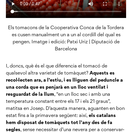
Els tomacons de la Cooperativa Conca de la Tordera
es cusen manualment un a un al cordill del qual es
pengen. Imatge i edició: Patxi Uriz | Diputació de
Barcelona
I, doncs, què és el que diferencia el tomacó de
qualsevol altra varietat de tomàquet?
Aquests es
recol·lecten ara, a l’estiu, i es lliguen del peduncle a
una corda que es penjarà en un lloc ventilat i
resguardat de la llum
, “en un lloc sec i amb una
temperatura constant entre els 17 i els 21 graus”,
matitsa en Josep. D’aquesta manera, aguanten en bon
estat fins a la primavera següent: així,
els catalans
hem disposat de tomàquets tot l’any des de fa
segles
, sense necessitar d’una nevera per a conservar-