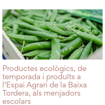
Productes ecològics, de
temporada i produïts a
l’Espai Agrari de la Baixa
Tordera, als menjadors
escolars