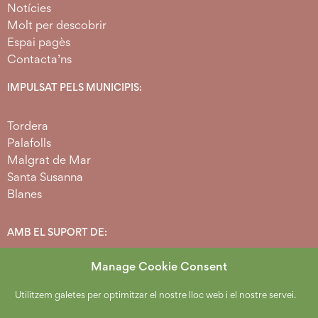
Notícies
Molt per descobrir
Espai pagès
Contacta’ns
IMPULSAT PELS MUNICIPIS:
Tordera
Palafolls
Malgrat de Mar
Santa Susanna
Blanes
AMB EL SUPORT DE:
Manage Cookie Consent
Utilitzem galetes per optimitzar el nostre lloc web i el nostre servei.