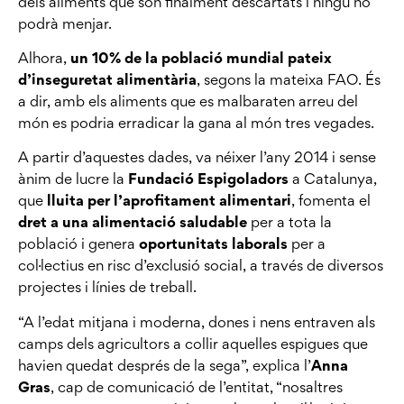
dels aliments que són finalment descartats i ningú no
podrà menjar.
Alhora,
un 10% de la població mundial pateix
d’inseguretat alimentària
, segons la mateixa FAO. És
a dir, amb els aliments que es malbaraten arreu del
món es podria erradicar la gana al món tres vegades.
A partir d’aquestes dades, va néixer l’any 2014 i sense
ànim de lucre la
Fundació Espigoladors
a Catalunya,
que
lluita per l’aprofitament alimentari
, fomenta el
dret a una alimentació saludable
per a tota la
població i genera
oportunitats laborals
per a
col·lectius en risc d’exclusió social, a través de diversos
projectes i línies de treball.
“A l’edat mitjana i moderna, dones i nens entraven als
camps dels agricultors a collir aquelles espigues que
havien quedat després de la sega”, explica l’
Anna
Gras
, cap de comunicació de l’entitat, “nosaltres