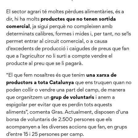
El sector agrari té moltes pèrdues alimentàries, és a
dir, hi ha molts
productes que no tenen sortida
comercial
, ja sigui perquè no compleixen amb
determinats calibres, formes i mides i, per tant, no se’ls
permet entrar al circuit comercial, o a causa
d’excedents de producció i caigudes de preus que fan
que a l’agricultor no li surti a compte vendre el
producte al preu que se li pagarà.
“El que fem nosaltres és que tenim
una xarxa de
productors a tota Catalunya
que ens truquen quan no
poden collir o vendre una part del camp, de manera
que organitzem un
grup de voluntaris
i anem a
espigolar per evitar que es perdin tots aquests
aliments”, comenta Gras. Actualment, disposen d’una
borsa de voluntaris de 2.500 persones que els
acompanyen a les diverses accions que fan, en grups
d’entre 15 i 25 persones per camp.