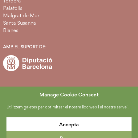
Tordera
Palafolls
Malgrat de Mar
Santa Susanna
Blanes
AMB EL SUPORT DE:
Manage Cookie Consent
Utilitzem galetes per optimitzar el nostre lloc web i el nostre servei.
2026 Copyright Espai Agrari Baixa Tordera.
Política de protecció de dades
.
Avís Legal
.
Cookies
.
Accepta