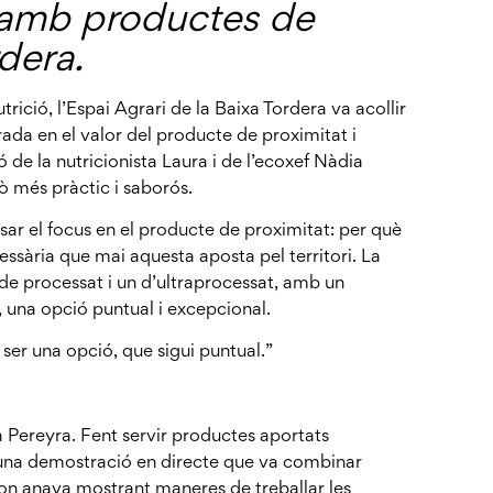
 amb productes de
rdera.
ició, l’Espai Agrari de la Baixa Tordera va acollir
ada en el valor del producte de proximitat i
 de la nutricionista Laura i de l’ecoxef Nàdia
ò més pràctic i saborós.
ar el focus en el producte de proximitat: per què
essària que mai aquesta aposta pel territori. La
 de processat i un d’ultraprocessat, amb un
, una opció puntual i excepcional.
 ser una opció, que sigui puntual.”
a Pereyra. Fent servir productes aportats
r una demostració en directe que va combinar
a on anava mostrant maneres de treballar les