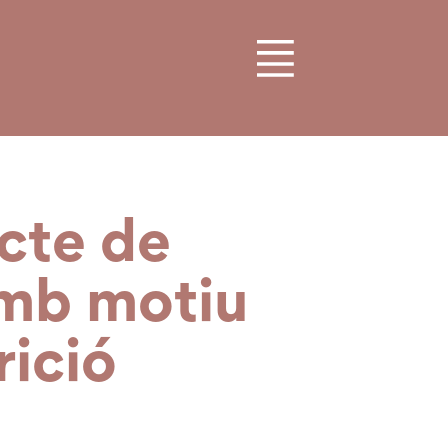
ucte de
amb motiu
rició