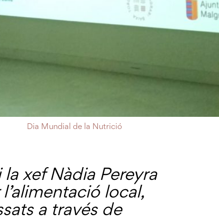
Dia Mundial de la Nutrició
i la xef Nàdia Pereyra
 l’alimentació local,
ssats a través de