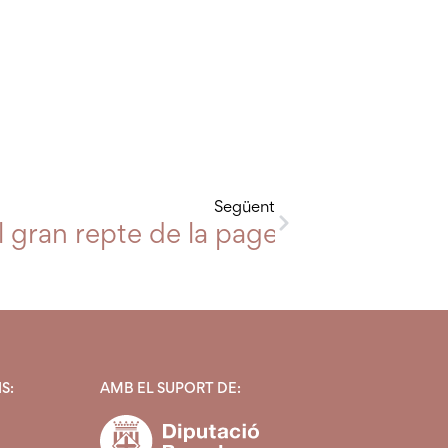
Següent
s actuacions conjuntes de mantenimen
el gran repte de la pagesia catalana
S:
AMB EL SUPORT DE: