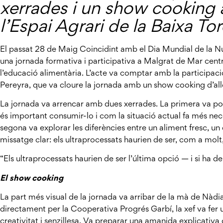
xerrades i un show cooking
l’Espai Agrari de la Baixa To
El passat 28 de Maig Coincidint amb el Dia Mundial de la Nutr
una jornada formativa i participativa a Malgrat de Mar centr
l’educació alimentària. L’acte va comptar amb la participació
Pereyra, que va cloure la jornada amb un show cooking d’all
La jornada va arrencar amb dues xerrades. La primera va pos
és important consumir-lo i com la situació actual fa més nec
segona va explorar les diferències entre un aliment fresc, un
missatge clar: els ultraprocessats haurien de ser, com a molt
“Els ultraprocessats haurien de ser l’última opció — i si ha de
El show cooking
La part més visual de la jornada va arribar de la mà de Nàdi
directament per la Cooperativa Progrés Garbí, la xef va fe
creativitat i senzillesa. Va preparar una amanida explicativ