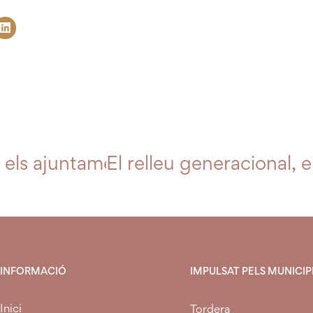
a i els ajuntaments segueixen amb le
El relleu generacional, 
INFORMACIÓ
IMPULSAT PELS MUNICIPI
Inici
Tordera