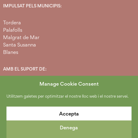
IMPULSAT PELS MUNICIPIS:
Tordera
Palafolls
Malgrat de Mar
Santa Susanna
Blanes
AMB EL SUPORT DE:
Manage Cookie Consent
Utilitzem galetes per optimitzar el nostre lloc web i el nostre servei.
Accepta
Denega
2026 Copyright Espai Agrari Baixa Tordera.
Política de protecció de dades
.
Avís Legal
.
Cookies
.