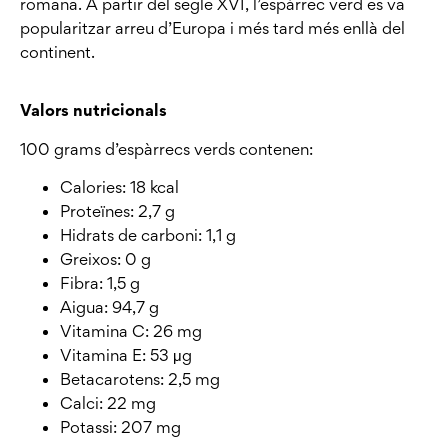
romana. A partir del segle XVI, l’espàrrec verd es va
popularitzar arreu d’Europa i més tard més enllà del
continent.
Valors nutricionals
100 grams d’espàrrecs verds contenen:
Calories: 18 kcal
Proteïnes: 2,7 g
Hidrats de carboni: 1,1 g
Greixos: 0 g
Fibra: 1,5 g
Aigua: 94,7 g
Vitamina C: 26 mg
Vitamina E: 53 μg
Betacarotens: 2,5 mg
Calci: 22 mg
Potassi: 207 mg