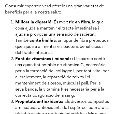
Consumir espàrrec verd ofereix una gran varietat de
beneficis per a la nostra salut:
Millora la digestió:
És molt
ric en fibra
, la qual
cosa ajuda a mantenir el tracte intestinal sa i
ajuda a provocar una sensació de sacietat.
També
conté inulina
, un tipus de fibra prebiòtica
que ajuda a alimentar els bacteris beneficiosos
del tracte intestinal.
Font de vitamines i minerals:
L’espàrrec conté
una quantitat notable de vitamina C, necessària
per a la formació del col·lagen i, per tant, vital per
al creixement, la reparació de teixits i el
manteniment dels ossos, músculs i pell. Per la
seva banda, la vitamina K és necessària per a la
correcta coagulació de la sang.
Propietats antioxidants:
Els diversos compostos
aminoàcids antioxidants de l’espàrrec, com ara la
glutatió ajuden a protegir les cèl·lules dels danys