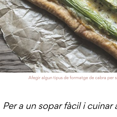
Afegir algun tipus de formatge de cabra per s
Per a un sopar fàcil i cuina