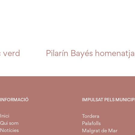
 verd
Pilarín Bayés homenatja
INFORMACIÓ
IMPULSAT PELS MUNICIPI
Inici
Tordera
Qui som
Palafolls
Notícies
Malgrat de Mar