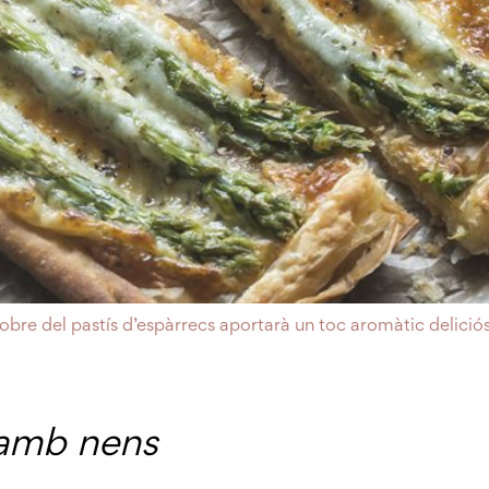
obre del pastís d’espàrrecs aportarà un toc aromàtic delició
r amb nens