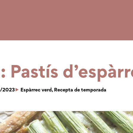
 Pastís d’espàr
/2023
Espàrrec verd
,
Recepta de temporada