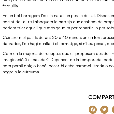
forquilla.
En un bol barregem l’ou, la nata i un pessic de sal. Disposem 
costat de l’altre i aboquem la barreja que acabem de prepar
podem triar aquell que més gaudim per repartir-lo per sobre
Cuinarem el pastís durant 30 o 40 minuts en un forn preesc
daurades, l’ou hagi quallat i el formatge, si n’heu posat, que
Com en la majoria de receptes que us proposem des de l’EAB
imaginació (i el paladar)! Depenent de la temporada, podeu
com pernil dolç o bacó, posar-hi ceba caramel·litzada o 
negre o la cúrcuma.
COMPART