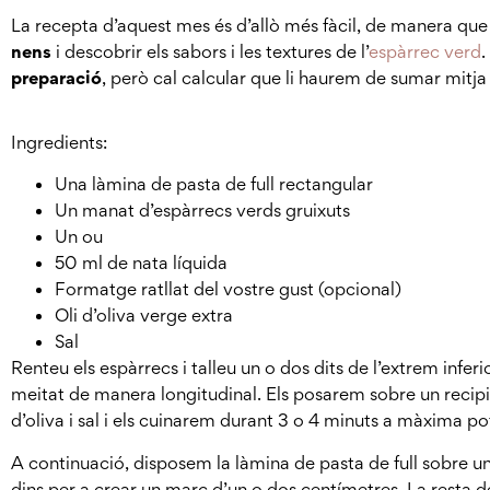
La recepta d’aquest mes és d’allò més fàcil, de manera qu
nens
i descobrir els sabors i les textures de l’
espàrrec verd
.
preparació
, però cal calcular que li haurem de sumar mitja
Ingredients:
Una làmina de pasta de full rectangular
Un manat d’espàrrecs verds gruixuts
Un ou
50 ml de nata líquida
Formatge ratllat del vostre gust (opcional)
Oli d’oliva verge extra
Sal
Renteu els espàrrecs i talleu un o dos dits de l’extrem inferio
meitat de manera longitudinal. Els posarem sobre un recip
d’oliva i sal i els cuinarem durant 3 o 4 minuts a màxima po
A continuació, disposem la làmina de pasta de full sobre u
dins per a crear un marc d’un o dos centímetres. La resta 