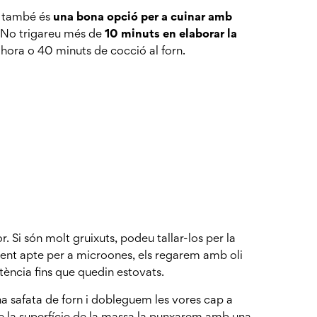
e també és
una bona opció per a cuinar amb
 No trigareu més de
10 minuts en elaborar la
 hora o 40 minuts de cocció al forn.
r. Si són molt gruixuts, podeu tallar-los per la
ient apte per a microones, els regarem amb oli
tència fins que quedin estovats.
na safata de forn i dobleguem les vores cap a
de la superfície de la massa la punxarem amb una