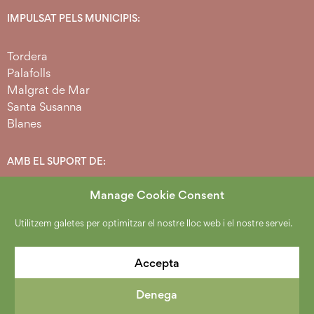
IMPULSAT PELS MUNICIPIS:
Tordera
Palafolls
Malgrat de Mar
Santa Susanna
Blanes
AMB EL SUPORT DE:
Manage Cookie Consent
Utilitzem galetes per optimitzar el nostre lloc web i el nostre servei.
Accepta
Denega
2026 Copyright Espai Agrari Baixa Tordera.
Política de protecció de dades
.