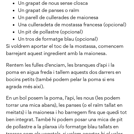
Un grapat de nous sense closca
Un grapat de panses o raïm
Un parell de cullerades de maionesa
Una culleradeta de mostassa francesa (opcional)
Un pit de pollastre (opcional)
Un tros de formatge blau (opcional)
Si voldrem aportar el toc de la mostassa, comencem
barrejant aquest ingredient amb la maionesa.
Rentem les fulles d’enciam, les branques d’api i la
poma en aigua freda i tallem aquests dos darrers en
bocins petits (també podem pelar la poma si ens
agrada més així).
En un bol posem la poma, l’api, les nous (les podem
torrar una mica abans), les panses (o el raïm tallat en
meitats) i la maionesa i ho barregem fins que quedi tot
ben integrat. També hi podem posar una mica de pit
de pollastre a la planxa i/o formatge blau tallats en
trossos com els vegetals, si volem aportar-hi el valor